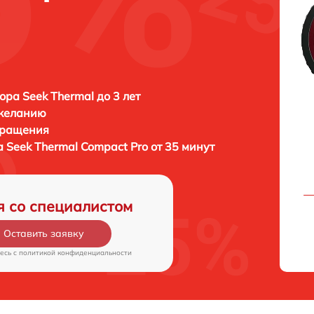
ора Seek Thermal до 3 лет
 желанию
бращения
а
Seek Thermal Compact Pro от 35 минут
я со специалистом
Оставить заявку
есь c
политикой конфиденциальности