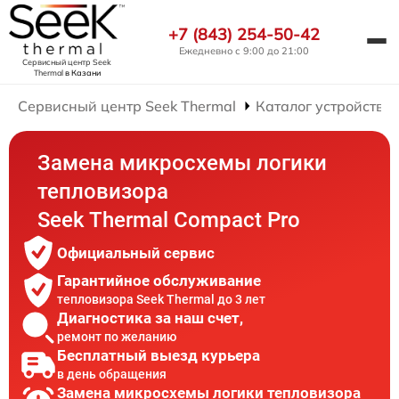
+7 (843) 254-50-42
Ежедневно с 9:00 до 21:00
Сервисный центр Seek
Thermal
в Казани
Сервисный центр Seek Thermal
Каталог устройств
Замена микросхемы логики
тепловизора
Seek Thermal Compact Pro
Официальный сервис
Гарантийное обслуживание
тепловизора Seek Thermal до 3 лет
Диагностика за наш счет,
ремонт по желанию
Бесплатный выезд курьера
в день обращения
Замена микросхемы логики тепловизора