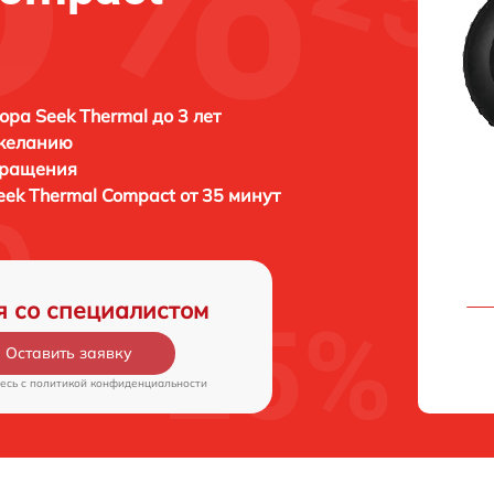
ора Seek Thermal до 3 лет
 желанию
бращения
eek Thermal Compact от 35 минут
я со специалистом
Оставить заявку
есь c
политикой конфиденциальности