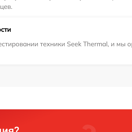
цев.
сти
тировании техники Seek Thermal, и мы о
ция?