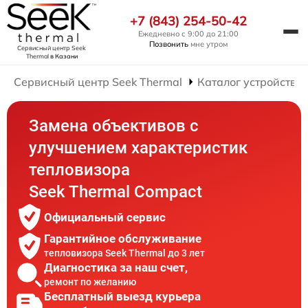
+7 (843) 254-50-42
Ежедневно с 9:00 до 21:00
Позвонить
мне утром
Сервисный центр Seek
Thermal
в Казани
Сервисный центр Seek Thermal
Каталог устройств
Замена объективов с
улучшением характеристик
тепловизора
Seek Thermal Compact
Официальный сервис
Гарантийное обслуживание
тепловизора Seek Thermal до 3 лет
Диагностика за наш счет,
ремонт по желанию
Бесплатный выезд курьера