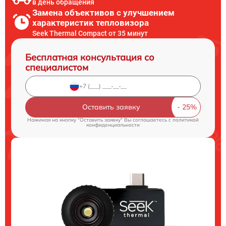
в день обращения
Замена объективов с улучшением
характеристик тепловизора
Seek Thermal Compact от 35 минут
Бесплатная консультация со
специалистом
Оставить заявку
Нажимая на кнопку "Оставить заявку" Вы соглашаетесь c
политикой
конфиденциальности