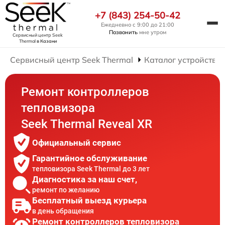
+7 (843) 254-50-42
Ежедневно с 9:00 до 21:00
Позвонить
мне утром
Сервисный центр Seek
Thermal
в Казани
Сервисный центр Seek Thermal
Каталог устройств
Ремонт контроллеров
тепловизора
Seek Thermal Reveal XR
Официальный сервис
Гарантийное обслуживание
тепловизора Seek Thermal до 3 лет
Диагностика за наш счет,
ремонт по желанию
Бесплатный выезд курьера
в день обращения
Ремонт контроллеров тепловизора