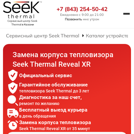
+7 (843) 254-50-42
Ежедневно с 9:00 до 21:00
Позвонить
мне утром
Сервисный центр Seek
Thermal
в Казани
Сервисный центр Seek Thermal
Каталог устройств
Замена корпуса тепловизора
Seek Thermal Reveal XR
Официальный сервис
Гарантийное обслуживание
тепловизора Seek Thermal до 3 лет
Диагностика за наш счет,
ремонт по желанию
Бесплатный выезд курьера
в день обращения
Замена корпуса тепловизора
Seek Thermal Reveal XR от 35 минут