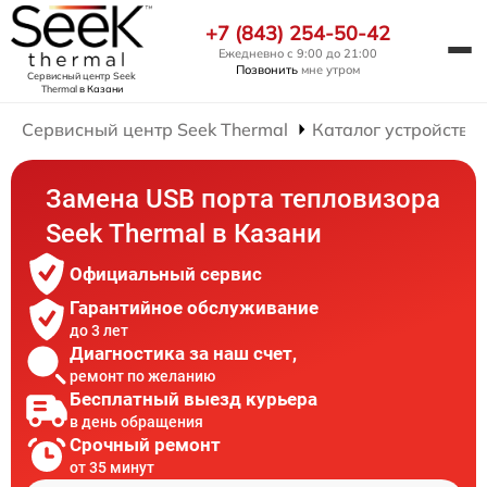
+7 (843) 254-50-42
Ежедневно с 9:00 до 21:00
Позвонить
мне утром
Сервисный центр Seek
Thermal
в Казани
Сервисный центр Seek Thermal
Каталог устройств
Замена USB порта тепловизора
Seek Thermal в Казани
Официальный сервис
Гарантийное обслуживание
до 3 лет
Диагностика за наш счет,
ремонт по желанию
Бесплатный выезд курьера
в день обращения
Срочный ремонт
от 35 минут